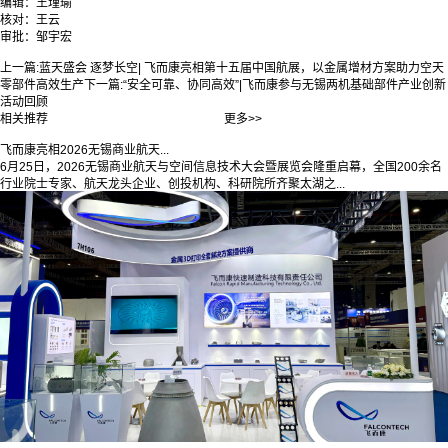
编辑：王瑾瑜
核对：王云
审批：邹宇宏
上一篇:
蓝天盛会 逐梦长空| 飞而康亮相第十五届中国航展，以金属增材方案助力空天
零部件高效生产
下一篇:
“安全可靠、协同高效”|飞而康参与无锡两机基础部件产业创新
活动回顾
相关推荐
更多>>
飞而康亮相2026无锡商业航天...
6月25日，2026无锡商业航天与空间信息技术大会暨展览会隆重启幕，全国200余名
行业院士专家、航天龙头企业、创投机构、科研院所齐聚太湖之...