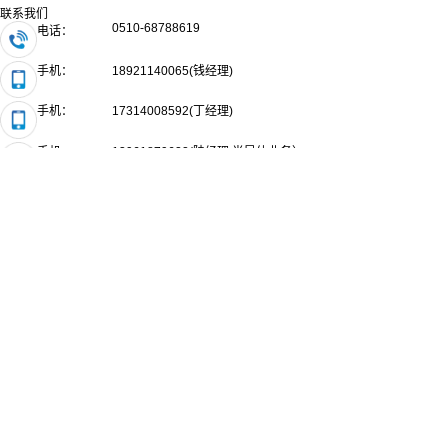
联系我们
0510-68788619
电话：
手机：
18921140065(钱经理)
手机：
17314008592(丁经理)
手机：
13961879622(陆经理 半导体业务）
0510-68869199
传真：
info@falcontech.com.cn
邮箱：
地址：
江苏省无锡市新吴区鸿山街道经十一路与鸿新路交叉口
苏ICP备17071171号
版权所有：飞而康快速制造科技有限责任公司
网站地图
业务咨询
感谢您的咨询，我们将为您提供专业的优质服务