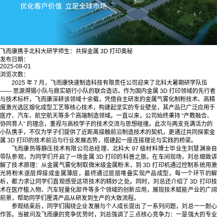
飞而康携手北科大研学师生：共探金属 3D 打印奥秘
发布日期：
2025-08-01
浏览次数：
2025 年 7 月，飞而康快速制造科技有限责任公司迎来了北科大暑期研学队伍
—— 思源溯锡小队与鼎实砺行小队的联合造访。作为国内金属 3D 打印领域的先行者
与技术标杆，飞而康深耕该领域十余载，凭借自主研发的金属气雾化制粉技术、高精
度激光选区熔化成型工艺等核心技术，构建起坚实的专业壁垒，其产品已广泛应用于
医疗、汽车、航空航天等多个高端制造领域。一直以来，公司始终秉持 “产教融合、
协同育人” 的理念，重视与高校学子的技术交流与思想碰撞。此次与两支充满活力的
小队携手，不仅为学子们提供了近距离接触前沿制造技术的契机，更通过共同探索金
属 3D 打印的技术前沿与行业发展态势，搭建起一座连接理论与实践的桥梁。
飞而康热等静压技术有限公司总经理、北科大 97 级材料博士毕业生刘慧渊亲自
带队参观，为同学们开启了一场金属 3D 打印的科普之旅。在车间现场，刘总细致讲
解了技术原理：从金属气雾化制取微米级金属粉末，到 3D 打印机通过控制系统用激
光将粉末逐层焊接成金属薄层，最终通过层层堆叠实现产品成型。每一个环节的解
析，都力求让同学们直观感受这项技术的精妙之处。同时，刘总还介绍了 3D 打印技
术在医疗植入物、汽车轻量化部件等多个领域的创新应用，展现技术赋能产业的广阔
前景，帮助同学们厘清产品从研发到生产的大致流程。
参观结束后，同学们围绕企业发展与个人成长提出了一系列问题，刘总一一耐心
作答。当被问及飞而康的竞争优势时，刘总强调了三点核心竞争力：一是强大的专业